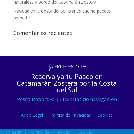
naturaleza a bordo del Catamarán Zostera
Navidad en la Costa del Sol: planes que no puedes
perderte
Comentarios recientes
Reserva ya tu Paseo en
Catamarán Zostera por la Costa
del Sol
Pesca Deportiva
|
Licencias de navegación
Aviso Legal
|
Politica de Privacidad
|
Cookies
Aviso Legal
|
Politica de Privacidad
|
Cookies