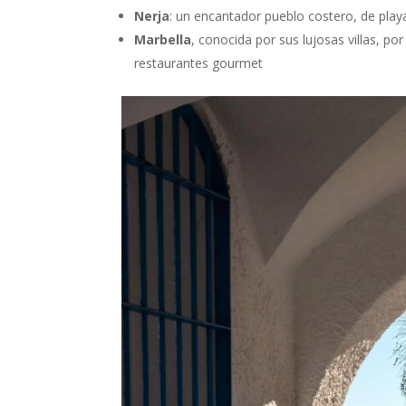
Nerja
: un encantador pueblo costero, de play
Marbella
, conocida por sus lujosas villas, p
restaurantes gourmet